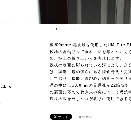
板厚9mmの黒皮鉄を使用したUM Fire 
抜群の蓄熱効果で食材に熱を奪われにく
め、極上の焼き上がりを実現します。
鉄板の表面に彫られている溝により、余
は、製造工場の傍らにある鎌倉時代の史
しており、機能と遊び心が詰まったデザ
溝の中にはφ0.8mmの貫通孔が22箇所
lable
の裏面に落ちて焚き火の炎によって燃焼
鉄板の載せ外しやコゲ取りに使用できる
け
通報する