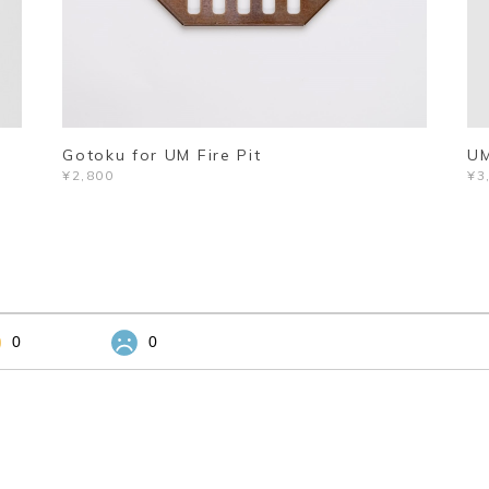
Gotoku for UM Fire Pit
UM
¥2,800
¥3
0
0