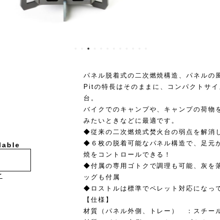
パネル脱着式の二次燃焼構造、パネルの風防
Pitの特長はそのままに、コンパクトサ
台。
バイクでのキャンプや、キャンプの荷物
みたいときなどに最適です。
◆従来の二次燃焼式焚火台の弱点を解消
◆６枚の脱着可能なパネル構造で、足元
lable
焼をコントロールできる！
◆付属の専用ゴトクで調理も可能、灰を
け
ッグも付属
◆ロストルは標準でペレット対応になっ
【仕様】
材質（パネル外側、トレー） ：スチー