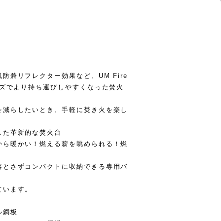
兼リフレクター効果など、UM Fire
イズでより持ち運びしやすくなった焚火
を減らしたいとき、手軽に焚き火を楽し
した革新的な焚火台
から暖かい！燃える薪を眺められる！燃
落とさずコンパクトに収納できる専用バ
ています。
ル鋼板