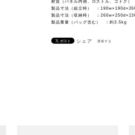
材質（パネル内側、ロストル、ゴトク）
製品寸法（組立時） ：190w×190d×26
製品寸法（収納時） ：260w×250d×13
製品重量（バッグ含む） ：約3.5kg
シェア
通報する