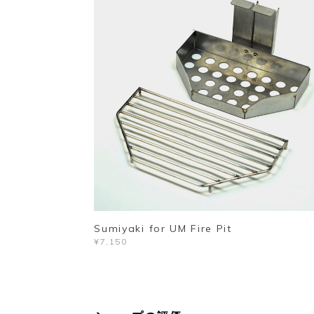
Sumiyaki for UM Fire Pit
¥7,150