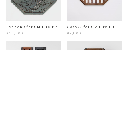
Teppan9 for UM Fire Pit
Gotoku for UM Fire Pit
¥15,000
¥2,800
UM Fire Pit Panel
UM Fire Pit Lostle
¥3,600
¥3,200