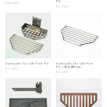
Pit
¥39,600
¥3,300
Sumiyaki for UM Fire Pit
Sumiyaki for UM Fire
Pit（焼き網のみ）
¥7,150
¥3,400